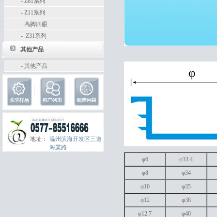
-
Z61系列
-
Z11系列
-
高脚四眼
-
Z31系列
其他产品
-
其他产品
地址：
温州滨海开发区三道
海棠路
φ6
φ33.4
φ8
φ34
φ10
φ35
φ12
φ38
φ12.7
φ40