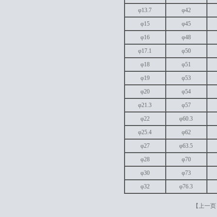
φ13.7
φ42
φ15
φ45
φ16
φ48
φ17.1
φ50
φ18
φ51
φ19
φ53
φ20
φ54
φ21.3
φ57
φ22
φ60.3
φ25.4
φ62
φ27
φ63.5
φ28
φ70
φ30
φ73
φ32
φ76.3
【
上一页