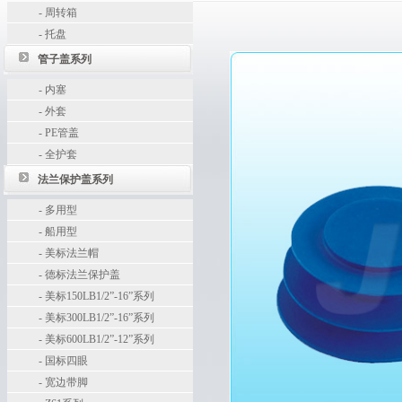
-
周转箱
-
托盘
管子盖系列
-
内塞
-
外套
-
PE管盖
-
全护套
法兰保护盖系列
-
多用型
-
船用型
-
美标法兰帽
-
德标法兰保护盖
-
美标150LB1/2”-16”系列
-
美标300LB1/2”-16”系列
-
美标600LB1/2”-12”系列
-
国标四眼
-
宽边带脚