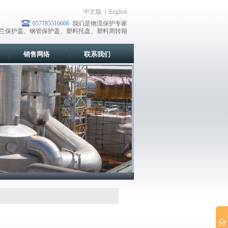
中文版
|
English
057785516666
我们是物流保护专家
兰保护盖、钢管保护盖、塑料托盘、塑料周转箱
销售网络
联系我们