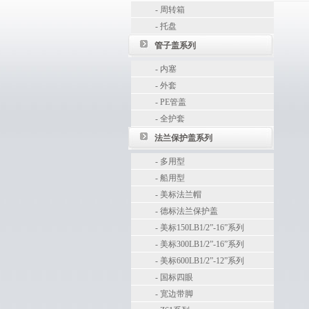
-
周转箱
-
托盘
管子盖系列
-
内塞
-
外套
-
PE管盖
-
全护套
法兰保护盖系列
-
多用型
-
船用型
-
美标法兰帽
-
德标法兰保护盖
-
美标150LB1/2”-16”系列
-
美标300LB1/2”-16”系列
-
美标600LB1/2”-12”系列
-
国标四眼
-
宽边带脚