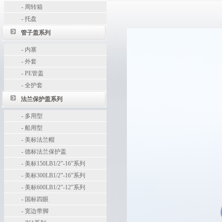
-
周转箱
-
托盘
管子盖系列
-
内塞
-
外套
-
PE管盖
-
全护套
法兰保护盖系列
-
多用型
-
船用型
-
美标法兰帽
-
德标法兰保护盖
-
美标150LB1/2”-16”系列
-
美标300LB1/2”-16”系列
-
美标600LB1/2”-12”系列
-
国标四眼
-
宽边带脚